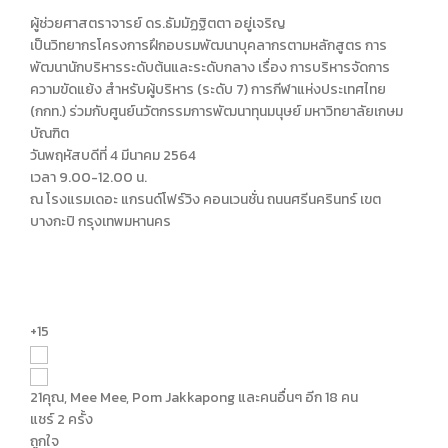
ผู้ช่วยศาสตราจารย์ ดร.ธัมมัฏฐิตตา อยู่เจริญ
เป็นวิทยากรโครงการฝึกอบรมพัฒนาบุคลากรตามหลักสูตร การ
พัฒนานักบริหารระดับต้นและระดับกลาง เรื่อง การบริหารจัดการ
ความขัดแย้ง สำหรับผู้บริหาร (ระดับ 7) การกีฬาแห่งประเทศไทย
(กกท.) ร่วมกับศูนย์นวัตกรรมการพัฒนาทุนมนุษย์ มหาวิทยาลัยเกษม
บัณฑิต
วันพฤหัสบดีที่ 4 มีนาคม 2564
เวลา 9.00-12.00 น.
ณ โรงแรมเดอะ แกรนด์โฟร์วิง คอนเวนชั่น ถนนศรีนครินทร์ เขต
บางกะปิ กรุงเทพมหานคร
+15
21
คุณ, Mee Mee, Pom Jakkapong และคนอื่นๆ อีก 18 คน
แชร์ 2 ครั้ง
ถูกใจ