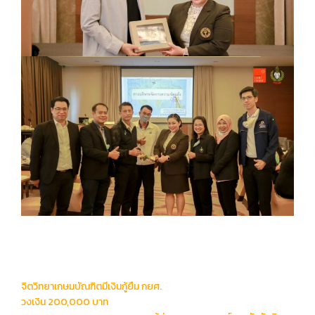
Post
จิตวิทยาเกษมบัณฑิตมีเงินกู้ยืม กยศ.
navigation
วงเงิน 200,000 บาท