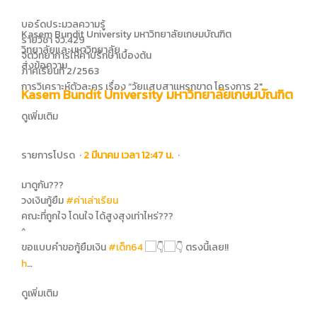
บอร์ดประมวลความรู้
Kasem Bundit University มหาวิทยาลัยเกษมบัณฑิต
รายวิชา จว.429
วิทยาลัยและมหาวิทยาลัย
จิตวิทยาการให้คำปรึกษาเบื้องต้น
ส่งข้อความ
ภาคเรียนที่ 2/2563
การวิเคราะห์ตัวละคร เรื่อง “วัยเเสบสาเเหรกขาด โครงการ 2″…
Kasem Bundit University มหาวิทยาลัยเกษมบัณฑิต
ดูเพิ่มเติม
รายการโปรด
·
2 มีนาคม เวลา 12:47 น.
·
มาดูกัน???
วงเงินกู้ยืม
#ค่าเล่าเรียน
คณะที่ถูกใจ โดนใจ ได้สูงสุงเท่าไหร่???
^
ขอแบบคำขอกู้ยืมเงิน
#เด็ก64
ตรงนี้เลย!!
h
…
ดูเพิ่มเติม