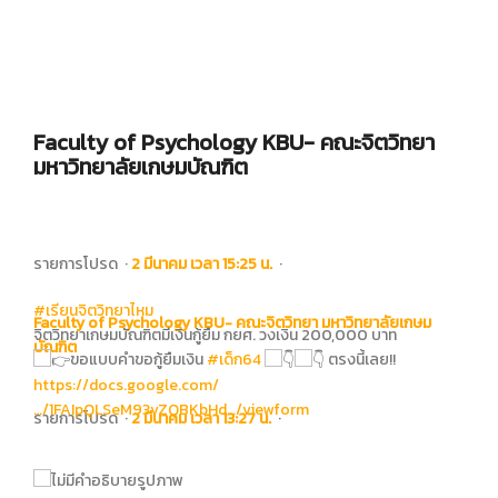
Faculty of Psychology KBU- คณะจิตวิทยา
มหาวิทยาลัยเกษมบัณฑิต
รายการโปรด
·
2 มีนาคม เวลา 15:25 น.
·
#เรียนจิตวิทยาไหม
Faculty of Psychology KBU- คณะจิตวิทยา มหาวิทยาลัยเกษม
จิตวิทยาเกษมบัณฑิตมีเงินกู้ยืม กยศ. วงเงิน 200,000 บาท
บัณฑิต
ขอแบบคำขอกู้ยืมเงิน
#เด็ก64
ตรงนี้เลย!!
https://docs.google.com/
…/1FAIpQLSeM93vZQBKbHd…/viewform
รายการโปรด
·
2 มีนาคม เวลา 13:27 น.
·