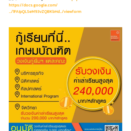
https://docs.google.com/
…/1FAIpQLSeM93vZQBKbHd…/viewform