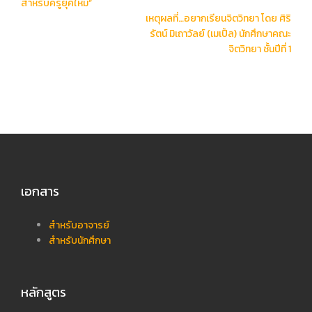
สำหรับครูยุคใหม่”
เหตุผลที่…อยากเรียนจิตวิทยา โดย ศิริ
รัตน์ มิเถาวัลย์ (เมเปิ้ล) นักศึกษาคณะ
จิตวิทยา ชั้นปีที่ 1
เอกสาร
สำหรับอาจารย์
สำหรับนักศึกษา
หลักสูตร