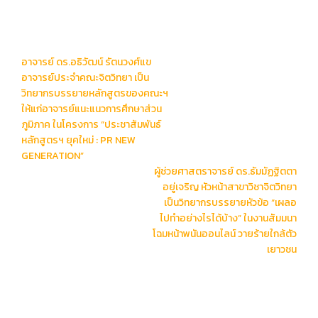
Post
อาจารย์ ดร.อธิวัฒน์ รัตนวงศ์แข
navigation
อาจารย์ประจำคณะจิตวิทยา เป็น
วิทยากรบรรยายหลักสูตรของคณะฯ
ให้แก่อาจารย์แนะแนวการศึกษาส่วน
ภูมิภาค ในโครงการ “ประชาสัมพันธ์
หลักสูตรฯ ยุคใหม่ : PR NEW
GENERATION”
ผู้ช่วยศาสตราจารย์ ดร.ธัมมัฏฐิตตา
อยู่เจริญ หัวหน้าสาขาวิชาจิตวิทยา
เป็นวิทยากรบรรยายหัวข้อ “เผลอ
ไปทําอย่างไรได้บ้าง” ในงานสัมมนา
โฉมหน้าพนันออนไลน์ วายร้ายใกล้ตัว
เยาวชน