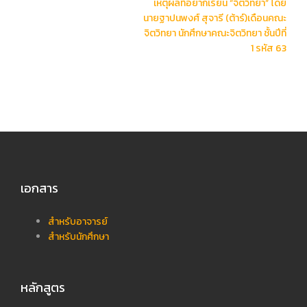
เหตุผลที่อยากเรียน “จิตวิทยา” โดย
นายฐาปนพงศ์ สุจารี (ต้าร์)เดือนคณะ
จิตวิทยา นักศึกษาคณะจิตวิทยา ชั้นปีที่
1 รหัส 63
เอกสาร
สำหรับอาจารย์
สำหรับนักศึกษา
หลักสูตร