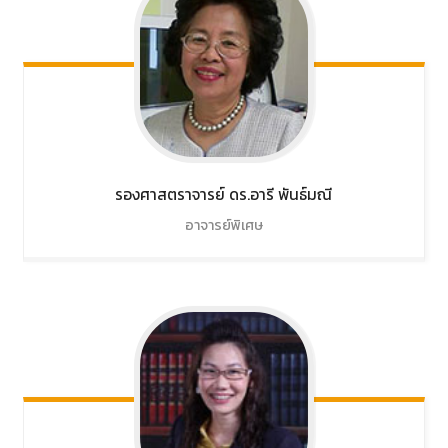
รองศาสตราจารย์ ดร.อารี
พันธ์มณี
อาจารย์พิเศษ