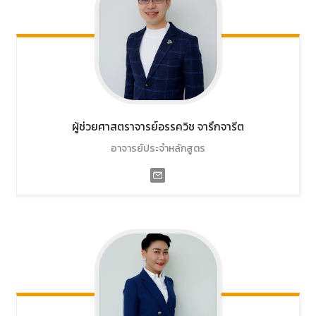
ผู้ช่วยศาสตราจารย์อรรควิช
จารึกจารีต
อาจารย์ประจำหลักสูตร